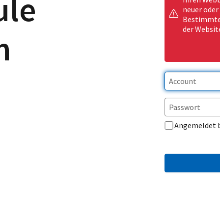
ule
neuer oder
Bestimmte 
der Websit
h
Angemeldet 