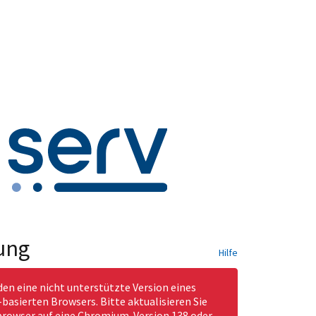
ung
Hilfe
den eine nicht unterstützte Version eines
asierten Browsers. Bitte aktualisieren Sie
rowser auf eine Chromium-Version 138 oder